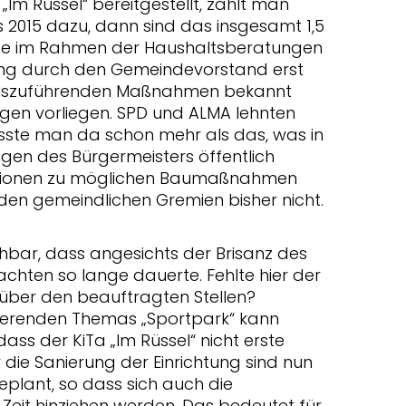
„Im Rüssel“ bereitgestellt, zählt man
 2015 dazu, dann sind das insgesamt 1,5
atte im Rahmen der Haushaltsberatungen
ung durch den Gemeindevorstand erst
auszuführenden Maßnahmen bekannt
gen vorliegen. SPD und ALMA lehnten
wusste man da schon mehr als das, was in
ngen des Bürgermeisters öffentlich
ationen zu möglichen Baumaßnahmen
den gemeindlichen Gremien bisher nicht.
ehbar, dass angesichts der Brisanz des
achten so lange dauerte. Fehlte hier der
ber den beauftragten Stellen?
ierenden Themas „Sportpark“ kann
ass der KiTa „Im Rüssel“ nicht erste
 die Sanierung der Einrichtung sind nun
eplant, so dass sich auch die
Zeit hinziehen werden. Das bedeutet für