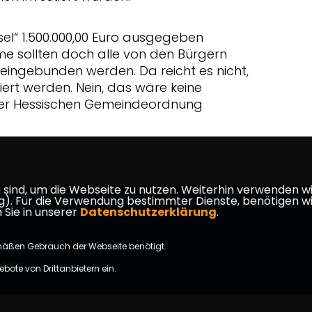
ssel“ 1.500.000,00 Euro ausgegeben
me sollten doch alle von den Bürgern
ingebunden werden. Da reicht es nicht,
ert werden. Nein, das wäre keine
n der Hessischen Gemeindeordnung
ind, um die Webseite zu nutzen. Weiterhin verwenden wir 
ür die Verwendung bestimmter Dienste, benötigen wir Ihr
 Sie in unserer
Datenschutzerklärung
.
mäßen Gebrauch der Webseite benötigt.
takt
bote von Drittanbietern ein.