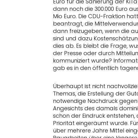
Euro für die Sanierung der KiTa 
dann noch die 300.000 Euro aus
Mio Euro. Die CDU-Fraktion h
beantragt, die Mittelverwend
dann freizugeben, wenn die 
sind und dazu Kostenschätzun
dies ab. Es bleibt die Frage, 
der Presse oder durch Mitteilu
kommuniziert wurde? Inform
gab es in den öffentlich tagen
Überhaupt ist nicht nachvollzi
Themas, die Erstellung der Gut
notwendige Nachdruck gegenü
Angesichts des damals domin
schon der Eindruck entstehen, d
Priorität eingeräumt wurde. Für
über mehrere Jahre Mittel eing
Bauarbeiten über eine längere 