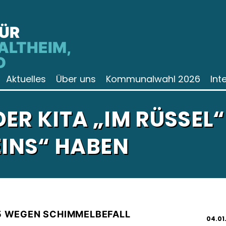
FÜR
ALTHEIM,
D
Aktuelles
Über uns
Kommunalwahl 2026
Int
ER KITA „IM RÜSSEL
EINS“ HABEN
15 WEGEN SCHIMMELBEFALL
04.01