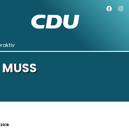
eraktiv
“ MUSS
.2016