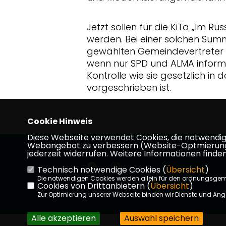
Jetzt sollen für die KiTa „Im Rü
werden. Bei einer solchen Sum
gewählten Gemeindevertreter e
wenn nur SPD und ALMA informi
Kontrolle wie sie gesetzlich i
vorgeschrieben ist.
Cookie Hinweis
Diese Webseite verwendet Cookies, die notwendig s
Webangebot zu verbessern (Website-Optmierung). F
jederzeit widerrufen. Weitere Informationen finden
Technisch notwendige Cookies (
Übersicht
)
Die notwendigen Cookies werden allein für den ordnungsge
Cookies von Drittanbietern (
Übersicht
)
Impressum
Datenschutz
Kon
Zur Optimierung unserer Webseite binden wir Dienste und Ange
Alle akzeptieren
Auswahl speichern