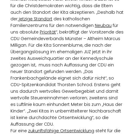
für die Christdemokraten wichtig, dass die Eltern
auch den Standort der Kita akzeptieren. „Deshalb hat
der
jetzige Standort
des katholischen
Familienzentrums für den notwendigen
Neubau
für
uns absolute
Priorität
“, bekräftigt der Vorsitzende des
CDU Gemeindeverbands Münster – Altheim Marcus
Milligan. Für die Kita Sonnenblume, die nach der
Übergangslösung im ehemaligen JUZ jetzt in ihr
zweites Ausweichquartier an der Kennedyschule
gezogen ist, muss nach Auffassung der CDU ein
neuer Standort gefunden werden. „Das
Frankenbachgelände eignet sich dafür nicht“, so
CDU-Spitzenkandidat Thorsten Schrod. Erstens geht
uns dadurch wertvolles Gewerbegebiet und damit
wertvolle Steuereinnahmen verloren; zweitens sind
es Luftlinie kaum einhundert Meter bis zum „Haus der
Kinder“. „Zwei Kitas in unbemittelterer Nachbarschaft
ist keine durchdachte Ortsentwicklung“, so die
Auffassung der CDU.
Für eine
zukunftsfähige Ortsentwicklung
steht für die