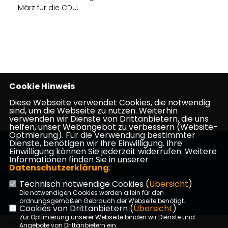
März für die CDU.
Cookie Hinweis
10.02.2021, 17:42 Uhr
Diese Webseite verwendet Cookies, die notwendig
sind, um die Webseite zu nutzen. Weiterhin
verwenden wir Dienste von Drittanbietern, die uns
helfen, unser Webangebot zu verbessern (Website-
Optmierung). Für die Verwendung bestimmter
Dienste, benötigen wir Ihre Einwilligung. Ihre
Einwilligung können Sie jederzeit widerrufen. Weitere
Informationen finden Sie in unserer
Datenschutzerklärung
.
Technisch notwendige Cookies (
Übersicht
)
Impressum
Datenschutz
Kontakt
Die notwendigen Cookies werden allein für den
ordnungsgemäßen Gebrauch der Webseite benötigt.
Cookies von Drittanbietern (
Übersicht
)
Zur Optimierung unserer Webseite binden wir Dienste und
©2026 CDU Kreisverband
Angebote von Drittanbietern ein.