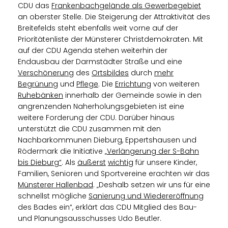
CDU das
Frankenbachgelände als Gewerbegebiet
an oberster Stelle. Die Steigerung der Attraktivität des
Breitefelds steht ebenfalls weit vorne auf der
Prioritätenliste der Münsterer Christdemokraten. Mit
auf der CDU Agenda stehen weiterhin der
Endausbau der Darmstädter Straße und eine
Verschönerung
des
Ortsbildes
durch
mehr
Begrünung
und
Pflege
. Die
Errichtung
von weiteren
Ruhebänken
innerhalb der Gemeinde sowie in den
angrenzenden Naherholungsgebieten ist eine
weitere Forderung der CDU. Darüber hinaus
unterstützt die CDU zusammen mit den
Nachbarkommunen Dieburg, Eppertshausen und
Rödermark die Initiative
Verlängerung der S-Bahn
bis Dieburg“
. Als
äußerst
wichtig
für unsere Kinder,
Familien, Senioren und Sportvereine erachten wir das
Münsterer Hallenbad
. „Deshalb setzen wir uns für eine
schnellst mögliche
Sanierung und Wiedereröffnung
des Bades ein“, erklärt das CDU Mitglied des Bau-
und Planungsausschusses Udo Beutler.