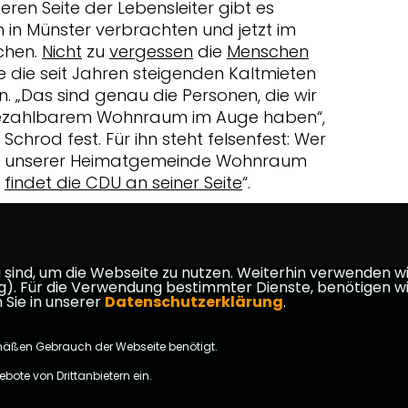
ren Seite der Lebensleiter gibt es
 in Münster verbrachten und jetzt im
chen.
Nicht
zu
vergessen
die
Menschen
die die seit Jahren steigenden Kaltmieten
n. „Das sind genau die Personen, die wir
bezahlbarem Wohnraum im Auge haben“,
Schrod fest. Für ihn steht felsenfest: Wer
 in unserer Heimatgemeinde Wohnraum
,
findet die CDU an seiner Seite
“.
ind, um die Webseite zu nutzen. Weiterhin verwenden wir 
ür die Verwendung bestimmter Dienste, benötigen wir Ihr
 Sie in unserer
Datenschutzerklärung
.
mäßen Gebrauch der Webseite benötigt.
takt
bote von Drittanbietern ein.