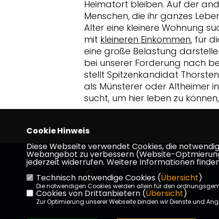
Heimatort bleiben. Auf der ande
Menschen, die ihr ganzes Leben
Alter eine kleinere Wohnung su
mit
kleineren Einkommen
, für 
eine große Belastung darstelle
bei unserer Forderung nach 
stellt Spitzenkandidat Thorsten 
als Münsterer oder Altheimer
sucht, um hier leben zu können
Cookie Hinweis
Diese Webseite verwendet Cookies, die notwendig s
Webangebot zu verbessern (Website-Optmierung). F
jederzeit widerrufen. Weitere Informationen finden
Technisch notwendige Cookies (
Übersicht
)
Die notwendigen Cookies werden allein für den ordnungsge
Cookies von Drittanbietern (
Übersicht
)
Impressum
Datenschutz
Kon
Zur Optimierung unserer Webseite binden wir Dienste und Ange