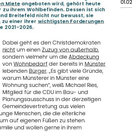
01.0
en Miete
angeboten wird, gehört heute
 zu ihrem Wohlbefinden. Dessen ist sich
nd Breitefeld nicht nur bewusst, sie
m
zu einer ihrer
wichtigsten Forderungen
re 2021-2026.
Dabei geht es den Christdemokraten
nicht
um einen
Zuzug von außerhalb
,
sondern vielmehr um die
Abdeckung
von
Wohnbedarf
der bereits in
Münster
lebenden
Bürger
. „Es gibt viele Gründe,
warum Münsterer in Münster eine
Wohnung suchen“, weiß Michael Ries,
Mitglied für die CDU im Bau- und
Planungsausschuss in der derzeitigen
Gemeindevertretung aus vielen
junge Menschen, die die elterliche
um auf eigenen Füßen zu stehen.
milie und wollen gerne in ihrem